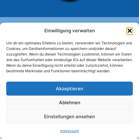
Menü
Einwilligung verwalten
Um dir ein optimales Erlebnis zu bieten, verwenden wir Technologien wie
Cookies, um Geräteinformationen zu speichern und/oder darauf
Bildergalerien
zuzugreifen. Wenn du diesen Technologien zustimmst, können wir Daten
wie das Surfverhalten oder eindeutige IDs auf dieser Website verarbeiten.
Wenn du deine Einwilligung nicht erteilst oder zurückziehst, können
bestimmte Merkmale und Funktionen beeinträchtigt werden.
Diese Seite ist im Aufbau
Akzeptieren
Ablehnen
© 2026 SeniorenNetzwerk Köln-Braunsfeld
• Erstellt
Einstellungen ansehen
mit
GeneratePress
Impressum