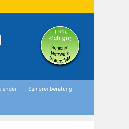
d
alender
Seniorenberatung