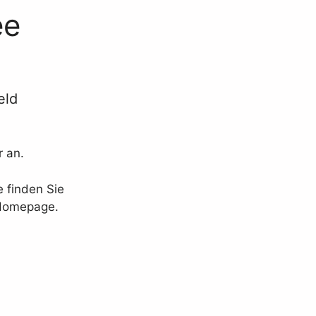
ee
eld
r an.
e finden Sie
 Homepage.