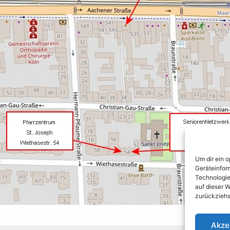
Um dir ein 
Geräteinfor
Technologie
auf dieser W
zurückziehs
Akze