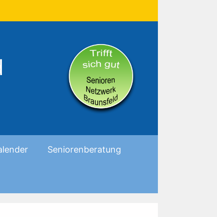
d
alender
Seniorenberatung