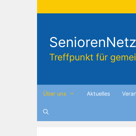
Zum
Inhalt
springen
SeniorenNetz
Treffpunkt für geme
Über uns
Aktuelles
Veran