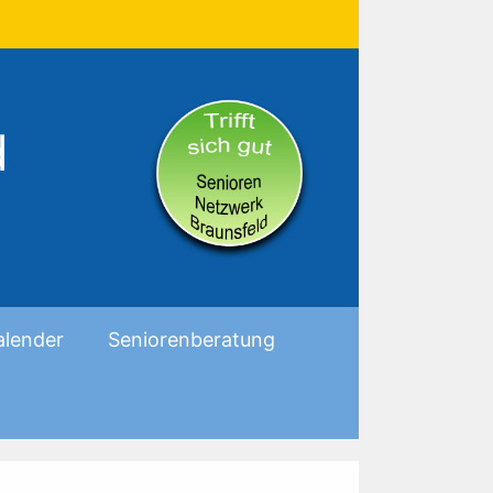
d
alender
Seniorenberatung