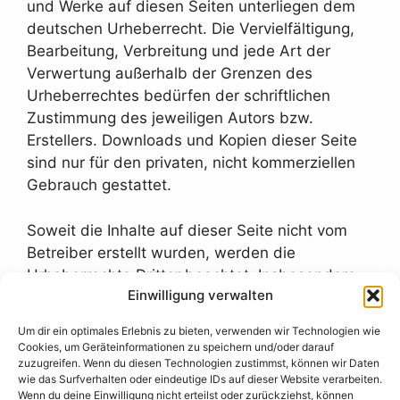
und Werke auf diesen Seiten unterliegen dem
deutschen Urheberrecht. Die Vervielfältigung,
Bearbeitung, Verbreitung und jede Art der
Verwertung außerhalb der Grenzen des
Urheberrechtes bedürfen der schriftlichen
Zustimmung des jeweiligen Autors bzw.
Erstellers. Downloads und Kopien dieser Seite
sind nur für den privaten, nicht kommerziellen
Gebrauch gestattet.
Soweit die Inhalte auf dieser Seite nicht vom
Betreiber erstellt wurden, werden die
Urheberrechte Dritter beachtet. Insbesondere
Einwilligung verwalten
werden Inhalte Dritter als solche
gekennzeichnet. Sollten Sie trotzdem auf eine
Um dir ein optimales Erlebnis zu bieten, verwenden wir Technologien wie
Urheberrechtsverletzung aufmerksam werden,
Cookies, um Geräteinformationen zu speichern und/oder darauf
bitten wir um einen entsprechenden Hinweis.
zuzugreifen. Wenn du diesen Technologien zustimmst, können wir Daten
wie das Surfverhalten oder eindeutige IDs auf dieser Website verarbeiten.
Bei Bekanntwerden von Rechtsverletzungen
Wenn du deine Einwilligung nicht erteilst oder zurückziehst, können