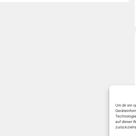
Um dir ein 
Geräteinfor
Technologie
auf dieser W
zurückziehs