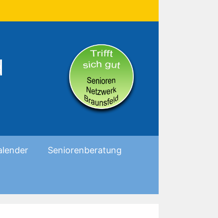
d
alender
Seniorenberatung